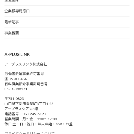
企業様専用窓口
最新記事
事業概要
A-PLUS LINK
アープラスリンク株式会社
労働者派遣事業許可番号
派 35-300484
有料職業紹介事業許可番号
35-ユ-300171
〒751-0823
山口県下関市貴船町3丁目1-25
アープラスシアン3階
電話番号 083-249-6193
営業時間 月～金 9:00～17:00
休日:土・日・祝日・年末年始・GW・お盆
プライバシーポリシーについて