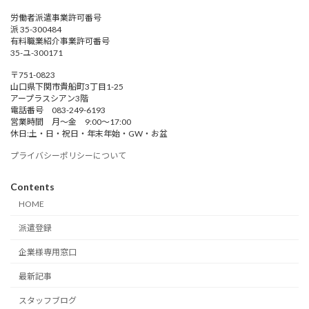
労働者派遣事業許可番号
派 35-300484
有料職業紹介事業許可番号
35-ユ-300171
〒751-0823
山口県下関市貴船町3丁目1-25
アープラスシアン3階
電話番号 083-249-6193
営業時間 月～金 9:00～17:00
休日:土・日・祝日・年末年始・GW・お盆
プライバシーポリシーについて
Contents
HOME
派遣登録
企業様専用窓口
最新記事
スタッフブログ