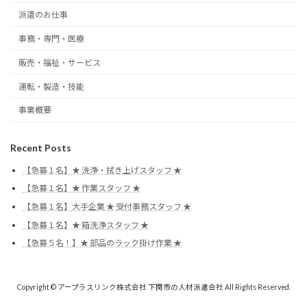
派遣のお仕事
事務・専門・医療
販売・福祉・サービス
運転・製造・技能
事業概要
Recent Posts
【急募１名】★ 洗浄・拭き上げスタッフ ★
【急募１名】★ 作業スタッフ ★
【急募１名】大手企業 ★ 受付事務スタッフ ★
【急募１名】★ 箱洗浄スタッフ ★
【急募５名！】★ 部品のラック掛け作業 ★
Copyright © アープラスリンク株式会社 下関市の人材派遣会社 All Rights Reserved.