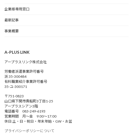
企業様専用窓口
最新記事
事業概要
A-PLUS LINK
アープラスリンク株式会社
労働者派遣事業許可番号
派 35-300484
有料職業紹介事業許可番号
35-ユ-300171
〒751-0823
山口県下関市貴船町3丁目1-25
アープラスシアン3階
電話番号 083-249-6193
営業時間 月～金 9:00～17:00
休日:土・日・祝日・年末年始・GW・お盆
プライバシーポリシーについて