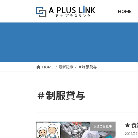
コ
ナ
ン
ビ
HOME
テ
ゲ
ン
ー
ツ
シ
へ
ョ
ス
ン
キ
に
ッ
移
HOME
最新記事
＃制服貸与
プ
動
＃制服貸与
★ 
派遣のお仕事
2025年