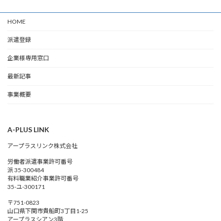
HOME
派遣登録
企業様専用窓口
最新記事
事業概要
A-PLUS LINK
アープラスリンク株式会社
労働者派遣事業許可番号
派 35-300484
有料職業紹介事業許可番号
35-ユ-300171
〒751-0823
山口県下関市貴船町3丁目1-25
アープラスシアン3階