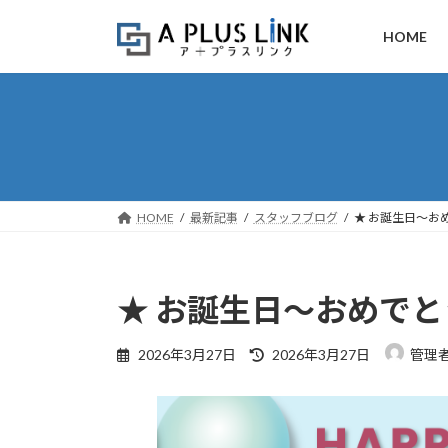
コ
ナ
ン
ビ
HOME
テ
ゲ
ン
ー
ツ
シ
へ
ョ
ス
ン
キ
に
ッ
移
HOME
最新記事
スタッフブログ
★ お誕生日～お
プ
動
★ お誕生日～おめでと
最
2026年3月27日
2026年3月27日
管理
終
更
新
日