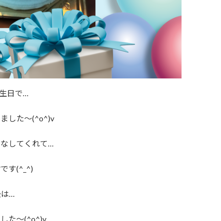
生日で…
た～(^o^)v
なしてくれて…
(^_^)
は…
～(^o^)v