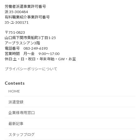
労働者派遣事業許可番号
派 35-300484
有料職業紹介事業許可番号
35-ユ-300171
〒751-0823
山口県下関市貴船町3丁目1-25
アープラスシアン3階
電話番号 083-249-6193
営業時間 月～金 9:00～17:00
休日:土・日・祝日・年末年始・GW・お盆
プライバシーポリシーについて
Contents
HOME
派遣登録
企業様専用窓口
最新記事
スタッフブログ