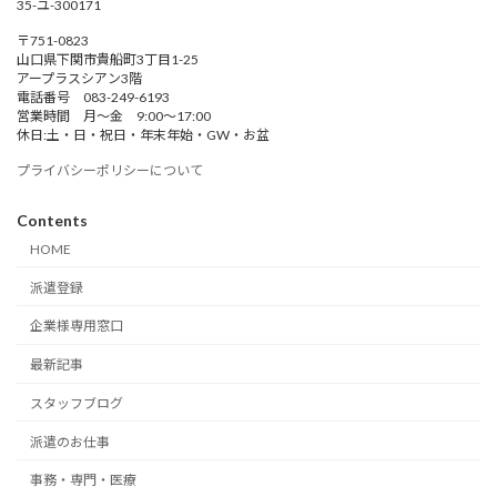
35-ユ-300171
〒751-0823
山口県下関市貴船町3丁目1-25
アープラスシアン3階
電話番号 083-249-6193
営業時間 月～金 9:00～17:00
休日:土・日・祝日・年末年始・GW・お盆
プライバシーポリシーについて
Contents
HOME
派遣登録
企業様専用窓口
最新記事
スタッフブログ
派遣のお仕事
事務・専門・医療