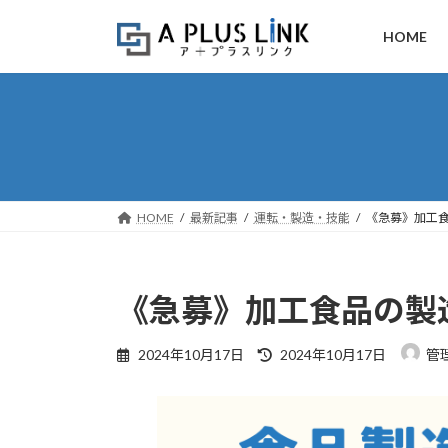
コ
ナ
ン
ビ
HOME
テ
ゲ
ン
ー
ツ
シ
へ
ョ
ス
ン
キ
に
ッ
移
HOME
最新記事
運転・製造・技能
《急募》加工食
プ
動
《急募》加工食品の製
最
2024年10月17日
2024年10月17日
管
終
更
新
日