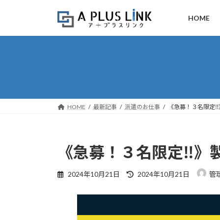
コ
ナ
ン
ビ
HOME
テ
ゲ
ン
ー
ツ
シ
へ
ョ
ス
ン
キ
に
ッ
移
HOME
最新記事
派遣のお仕事
《急募！３名限定‼
プ
動
《急募！３名限定‼》
最
2024年10月21日
2024年10月21日
管
終
更
新
日