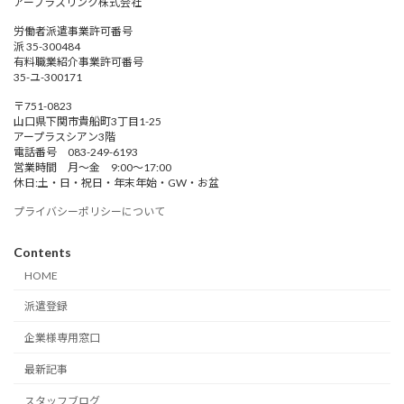
アープラスリンク株式会社
労働者派遣事業許可番号
派 35-300484
有料職業紹介事業許可番号
35-ユ-300171
〒751-0823
山口県下関市貴船町3丁目1-25
アープラスシアン3階
電話番号 083-249-6193
営業時間 月～金 9:00～17:00
休日:土・日・祝日・年末年始・GW・お盆
プライバシーポリシーについて
Contents
HOME
派遣登録
企業様専用窓口
最新記事
スタッフブログ