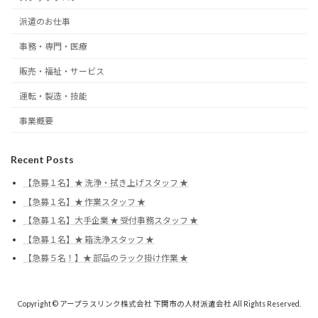
派遣のお仕事
事務・専門・医療
販売・福祉・サービス
運転・製造・技能
事業概要
Recent Posts
【急募１名】★ 洗浄・拭き上げスタッフ ★
【急募１名】★ 作業スタッフ ★
【急募１名】大手企業 ★ 受付事務スタッフ ★
【急募１名】★ 箱洗浄スタッフ ★
【急募５名！】★ 部品のラック掛け作業 ★
Copyright © アープラスリンク株式会社 下関市の人材派遣会社 All Rights Reserved.