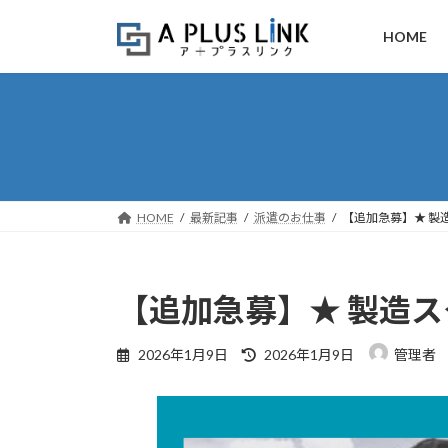
コ
ナ
ン
ビ
HOME
テ
ゲ
ン
ー
ツ
シ
へ
ョ
ス
ン
キ
に
ッ
移
HOME
最新記事
派遣のお仕事
【追加急募】★ 製
プ
動
【追加急募】★ 製造ス
最
2026年1月9日
2026年1月9日
管理者
終
更
新
日