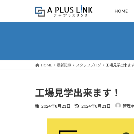
コ
ナ
ン
ビ
HOME
テ
ゲ
ン
ー
ツ
シ
へ
ョ
ス
ン
キ
に
ッ
移
HOME
最新記事
スタッフブログ
工場見学出来ま
プ
動
工場見学出来ます！
最
2024年8月21日
2024年8月21日
管理
終
更
新
日